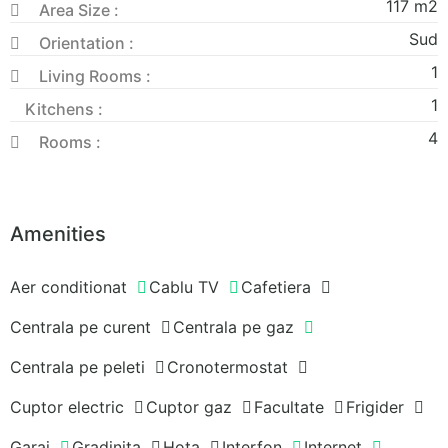
117
m2
Area Size :
Sud
Orientation :
1
Living Rooms :
1
Kitchens :
4
Rooms :
Amenities
Aer conditionat
Cablu TV
Cafetiera
Centrala pe curent
Centrala pe gaz
Centrala pe peleti
Cronotermostat
Cuptor electric
Cuptor gaz
Facultate
Frigider
Garaj
Gradinita
Hota
Interfon
Internet