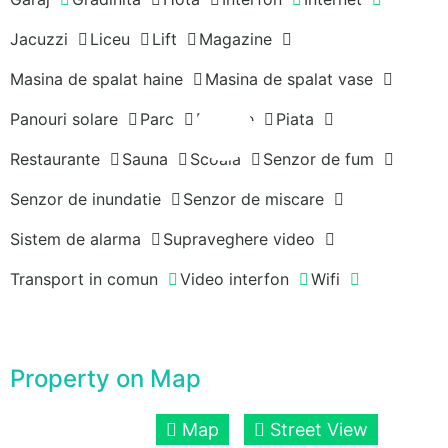
Jacuzzi
Liceu
Lift
Magazine
Masina de spalat haine
Masina de spalat vase
Panouri solare
Parc
Parcare
Piata
Restaurante
Sauna
Scoala
Senzor de fum
Senzor de inundatie
Senzor de miscare
Sistem de alarma
Supraveghere video
Transport in comun
Video interfon
Wifi
Property on Map
Map
Street View