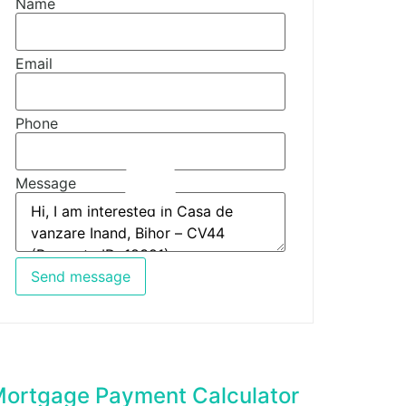
Name
Email
Phone
Message
Send message
ortgage Payment Calculator