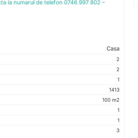
cta la numarul de telefon 0746 997 802 –
Casa
2
2
1
1413
100
m2
1
1
3