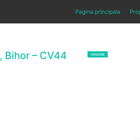
Pagina principala
Prop
, Bihor – CV44
VANDUT
VANZARE