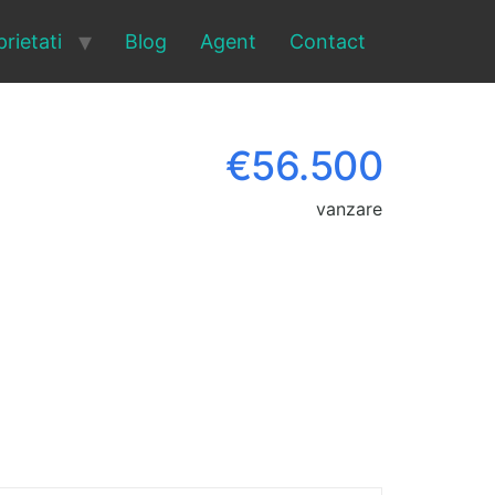
rietati
Blog
Agent
Contact
€56.500
vanzare