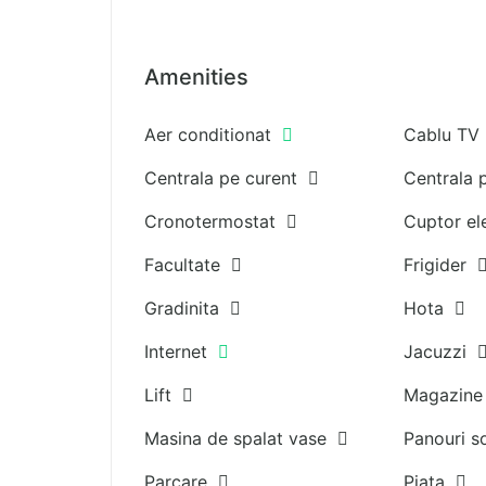
Amenities
Aer conditionat
Cablu T
Centrala pe curent
Centrala
Cronotermostat
Cuptor el
Facultate
Frigider
Gradinita
Hota
Internet
Jacuzzi
Lift
Magazin
Masina de spalat vase
Panouri 
Parcare
Piata