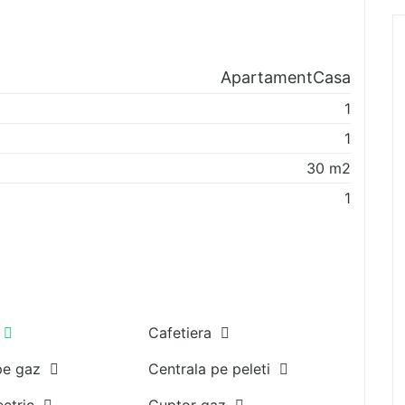
Apartament
Casa
1
1
30
m2
1
V
Cafetiera
 pe gaz
Centrala pe peleti