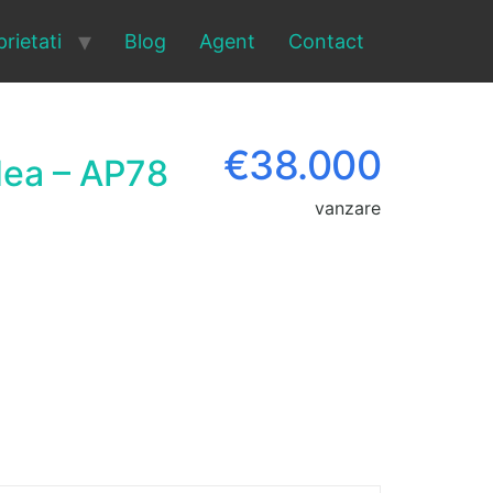
rietati
Blog
Agent
Contact
€38.000
dea – AP78
vanzare