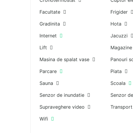
Cronotermostat
Cuptor el
Facultate
Frigider
Gradinita
Hota
Internet
Jacuzzi
Lift
Magazin
Masina de spalat vase
Panouri 
Parcare
Piata
Sauna
Scoala
Senzor de inundatie
Senzor d
Supraveghere video
Transpor
Wifi