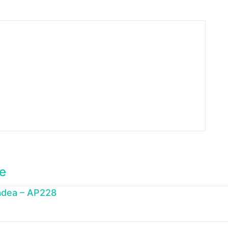
ke
adea – AP228