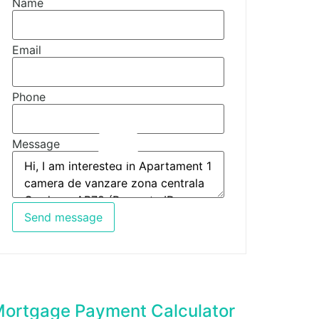
Name
Email
Phone
Message
Send message
ortgage Payment Calculator