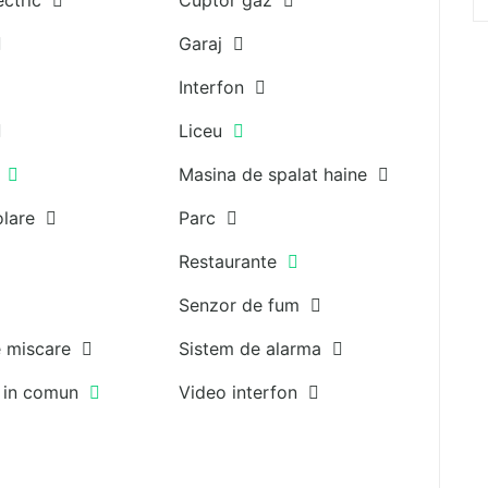
ectric
Cuptor gaz
Garaj
Interfon
Liceu
e
Masina de spalat haine
solare
Parc
Restaurante
Senzor de fum
e miscare
Sistem de alarma
t in comun
Video interfon