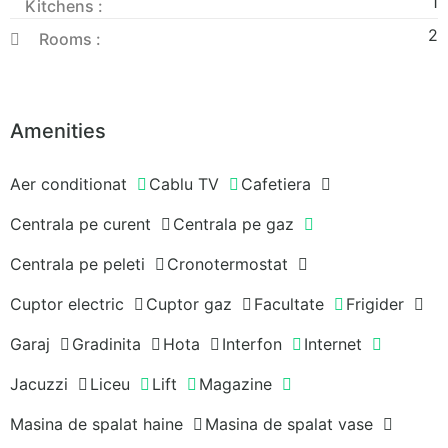
1
Kitchens :
2
Rooms :
Amenities
Aer conditionat
Cablu TV
Cafetiera
Centrala pe curent
Centrala pe gaz
Centrala pe peleti
Cronotermostat
Cuptor electric
Cuptor gaz
Facultate
Frigider
Garaj
Gradinita
Hota
Interfon
Internet
Jacuzzi
Liceu
Lift
Magazine
Masina de spalat haine
Masina de spalat vase