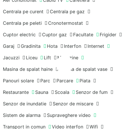
Centrala pe curent
Centrala pe gaz
Centrala pe peleti
Cronotermostat
Cuptor electric
Cuptor gaz
Facultate
Frigider
Garaj
Gradinita
Hota
Interfon
Internet
Jacuzzi
Liceu
Lift
Magazine
Masina de spalat haine
Masina de spalat vase
Panouri solare
Parc
Parcare
Piata
Restaurante
Sauna
Scoala
Senzor de fum
Senzor de inundatie
Senzor de miscare
Sistem de alarma
Supraveghere video
Transport in comun
Video interfon
Wifi