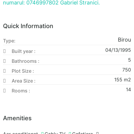
numarul: 0746997802 Gabriel Stranici.
Quick Information
Birou
Type:
04/13/1995
Built year :
5
Bathrooms :
750
Plot Size :
155
m2
Area Size :
14
Rooms :
Amenities
Aer conditionat
Cablu TV
Cafetiera